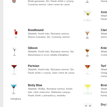
Woda gazowana, Gin, Pasek skórki z cytryny,
Grena
Czerwony wermut, Likier creme de cassis
Asto
Składn
Pasek
Boodhound
Clar
Składniki: Kostki lodu, Wytrawny wermut,
Składn
Świeże truskawki, Gin, Czerwony wermut
wermut
Gibson
Kni
Składniki: Kostki lodu, Wytrawny wermut, Gin,
Składn
Marynowana w occie cebulka koktajlowa
Czerw
Parisian
Turf
Składniki: Kostki lodu, Wytrawny wermut, Gin,
Składn
Pasek skórki z cytryny, Likier creme de cassis
Orange
maras
Betty Blue
Bron
Składniki: Wódka, Wytrawny wermut, Kostki
Składn
lodu, Likier melocoton, Niebieskie curaçao,
Wytra
Pasek skórki z pomarańczy, wisienka
Kostki
koktajlowa
Dry 