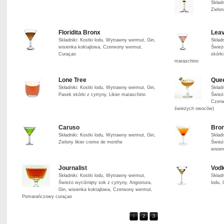
Skład
Zielon
Floridita Bronx
Leav
Składniki: Kostki lodu, Wytrawny wermut, Gin,
Skład
wisienka koktajlowa, Czerwony wermut,
Śwież
Curaçao
skórki
maraschino
Lone Tree
Quee
Składniki: Kostki lodu, Wytrawny wermut, Gin,
Skład
Pasek skórki z cytryny, Likier maraschino
Śwież
Czerw
świeżych owoców)
Caruso
Bro
Składniki: Kostki lodu, Wytrawny wermut, Gin,
Skład
Zielony likier creme de menthe
Śwież
wisie
Journalist
Vodk
Składniki: Kostki lodu, Wytrawny wermut,
Skład
Świeżo wyciśnięty sok z cytryny, Angostura,
lodu, 
Gin, wisienka koktajlowa, Czerwony wermut,
Pomarańczowy curaçao
1
2
3