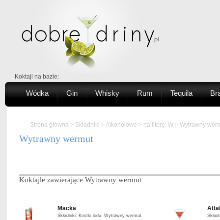
Koktajl na bazie:
Wódka
Gin
Whisky
Rum
Tequila
Br
Strona główna
>
Składniki
>
Alkoholowe
>
na literę: W
> Wytrawny wer
Wytrawny wermut
Koktajle zawierające Wytrawny wermut
Macka
Atta
Składniki: Kostki lodu, Wytrawny wermut,
Skład