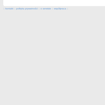
::
kontakt
::
polityka prywatności
::
o serwisie
::
współpraca
::