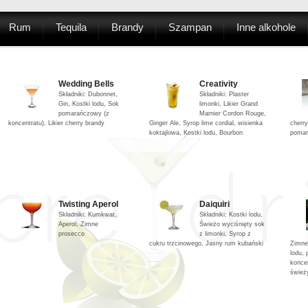
Rum
Tequila
Brandy
Szampan
Inne alkohole
Wedding Bells
Creativity
Składniki: Dubonnet,
Składniki: Plaster
Gin, Kostki lodu, Sok
limonki, Likier Grand
pomarańczowy (z
Marnier Cordon Rouge,
koncentratu), Likier cherry brandy
Ginger Ale, Syrop lime cordial, wisienka
cherry
koktajlowa, Kostki lodu, Bourbon
pomar
Twisting Aperol
Daiquiri
Składniki: Kumkwat,
Składniki: Kostki lodu,
Aperol, Zimne
Świeżo wyciśnięty sok
prosecco
z limonki, Syrop z
cukru trzcinowego, Jasny rum kubański
Zimne 
lodu,
konce
śwież