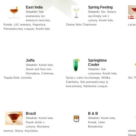
East India
Spring Feeling
Składniki: Sok
Składniki: Gin, Świeżo
ananasowy (ze
wyciśnięty sok z
świeżych owoców),
cytryny, Kostki lodu,
Koniak, Liść ananasa, Angostura,
Zielony likier Chartreuse
cacao,
Pomarańczowy curaçao, Kostki lodu
Jaffa
Springtime
Cooler
Składniki: Kostki lodu,
Sweet and Sour mix,
Składniki: Sok
Grenadyna, Cointreau,
cytrynowy, Kostki lodu,
Tequila Gold, Limonka
Syrop z cukru trzcinowego, Wódka
Gin, 
Żubrówka, Sok pomarańczowy (z
koncentratu), Niebieskie curaçao
Brazil
B & B
Składniki: Kostki lodu,
Składniki: Kostki lodu,
Pasek skórki z
Koniak, Likier
cytryny, Wytrawny
Benedictine
wermut, Sherry, Anyżówka
whisky
Grena