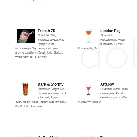
French 75
London Fog
Składniki: Gin,
Składniki:
wisienka koktajlowa,
Niegazowana woda
Syrop z cukru
mineralna, Pernod,
trzcinowego, Wytrawny szampan,
Kostki lodu, Gin
mocno oziębiony, Kostki lodu, Świeżo
wyciśnięty sok z cytryny
Dark & Stormy
Attaboy
Składniki: Ginger Ale,
Składniki: Kostki lodu,
Świeżo wyciśnięty sok
Grenadyna, Pasek
z limonki, Syrop z
skórki z cytryny, Gin,
cukru trzcinowego, Jasny rum jamajski,
Wytrawny wermut
Kostki lodu, Limonka