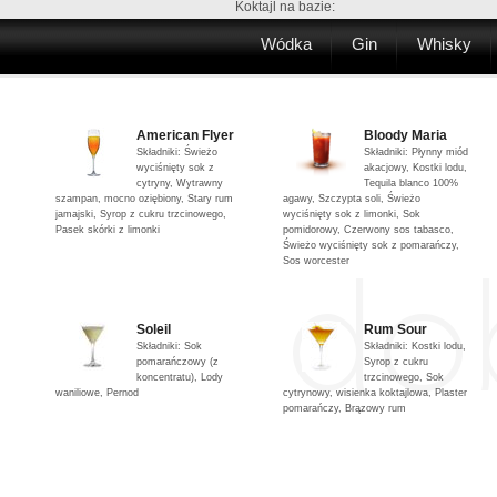
Koktajl na bazie:
Wódka
Gin
Whisky
American Flyer
Bloody Maria
Składniki: Świeżo
Składniki: Płynny miód
wyciśnięty sok z
akacjowy, Kostki lodu,
cytryny, Wytrawny
Tequila blanco 100%
szampan, mocno oziębiony, Stary rum
agawy, Szczypta soli, Świeżo
jamajski, Syrop z cukru trzcinowego,
wyciśnięty sok z limonki, Sok
Pasek skórki z limonki
pomidorowy, Czerwony sos tabasco,
Świeżo wyciśnięty sok z pomarańczy,
Sos worcester
Soleil
Rum Sour
Składniki: Sok
Składniki: Kostki lodu,
pomarańczowy (z
Syrop z cukru
koncentratu), Lody
trzcinowego, Sok
waniliowe, Pernod
cytrynowy, wisienka koktajlowa, Plaster
pomarańczy, Brązowy rum