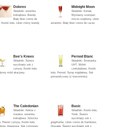
Dolores
Midnight Moon
Składniki: wisienka
Składniki: Koniak,
koktajlowa, Brandy,
Wytrawny szampan,
Biały likier creme de
mocno oziębiony, Likier
 Kostki lodu, Likier cherry brandy
amaretto, Biały likier creme de cacao
Bee's Knees
Pernod Blanc
Składniki: Świeżo
Składniki: Śmietanka
wyciśnięty sok z
UHT, Wiórki
cytryny, Kostki lodu,
czekoladowe, Kostki
Płynny miód akacjowy
lodu, Pernod, Syrop migdałowy, Sok
pomarańczowy (z koncentratu)
The Caledonian
Basic
Składniki: Nektar z
Składniki: Kostki lodu,
marakui, wisienka
Tonik, Świeżo
koktajlowa, Szkocka
wyciśnięty sok z
, Plaster cytryny, Kostki lodu,
grejpfrutów, Likier creme de framboise,
dyna, Angostura, Sok cytrynowy
Orszada, Świeżo wyciśnięty sok z