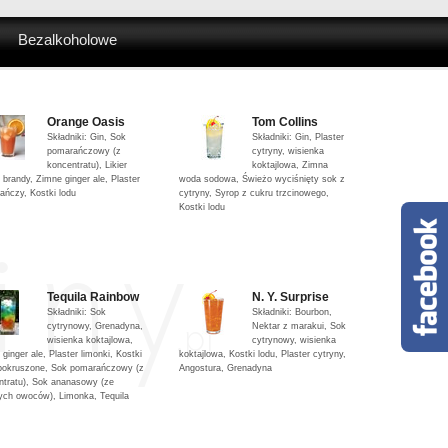
Bezalkoholowe
Orange Oasis
Tom Collins
Składniki: Gin, Sok
Składniki: Gin, Plaster
pomarańczowy (z
cytryny, wisienka
koncentratu), Likier
koktajlowa, Zimna
 brandy, Zimne ginger ale, Plaster
woda sodowa, Świeżo wyciśnięty sok z
ańczy, Kostki lodu
cytryny, Syrop z cukru trzcinowego,
Kostki lodu
Tequila Rainbow
N. Y. Surprise
Składniki: Sok
Składniki: Bourbon,
cytrynowy, Grenadyna,
Nektar z marakui, Sok
wisienka koktajlowa,
cytrynowy, wisienka
ginger ale, Plaster limonki, Kostki
koktajlowa, Kostki lodu, Plaster cytryny,
 pokruszone, Sok pomarańczowy (z
Angostura, Grenadyna
ntratu), Sok ananasowy (ze
ych owoców), Limonka, Tequila