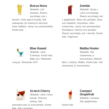
Bossa Nova
Zombie
Składniki: Liść
Składniki: Syrop z
ananasa, Świeżo
cukru trzcinowego,
wyciśnięty sok z
Świeżo wyciśnięty sok
limonki, Likier apricot brandy, Sok
z grejpfrutów, Stary rum jamajski, Stary
ananasowy (ze świeżych owoców),
rum kubański, Anyżówka, Likier
Likier Galliano, Jasny rum portorykański,
maraschino, Jasny rum portorykański,
Kostki lodu
Grenadyna, Ciemny rum jamajski,
Świeżo wyciśnięty sok z limonki, Kostki
lodu, Angostura
Blue Hawaii
Malibu Hooter
Składniki: Likier
Składniki: Sok
Cointreau, Kostki lodu,
żurawinowy (z
Biały rum, Niebieskie
koncentratu), Midori®,
curaçao, Śmietanka UHT
likier z melona, Malibu, Kostki lodu, Sok
ananasowy (z koncentratu)
Scotch Cherry
Campari
Grapefruit
Składniki: Likier cherry
brandy, Szkocka
Składniki: Campari,
whisky, Sok
Sok grejpfrutowy,
pomarańczowy (z koncentratu), Kostki
Kostki lodu
lodu, Sok cytrynowy