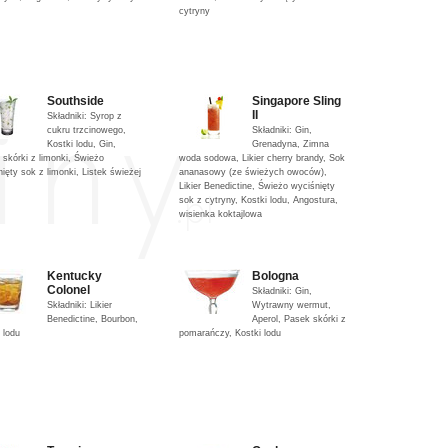
cytryny
Southside
Singapore Sling
II
Składniki: Syrop z
cukru trzcinowego,
Składniki: Gin,
Kostki lodu, Gin,
Grenadyna, Zimna
skórki z limonki, Świeżo
woda sodowa, Likier cherry brandy, Sok
ięty sok z limonki, Listek świeżej
ananasowy (ze świeżych owoców),
Likier Benedictine, Świeżo wyciśnięty
sok z cytryny, Kostki lodu, Angostura,
wisienka koktajlowa
Kentucky
Bologna
Colonel
Składniki: Gin,
Składniki: Likier
Wytrawny wermut,
Benedictine, Bourbon,
Aperol, Pasek skórki z
 lodu
pomarańczy, Kostki lodu