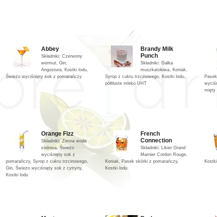
Abbey
Brandy Milk
Punch
Składniki: Czerwony
wermut, Gin,
Składniki: Gałka
Angostura, Kostki lodu,
muszkatołowa, Koniak,
Świeżo wyciśnięty sok z pomarańczy
Syrop z cukru trzcinowego, Kostki lodu,
Pasek 
półtłuste mleko UHT
wyciśn
mięty
Orange Fizz
French
Connection
Składniki: Zimna woda
sodowa, Świeżo
Składniki: Likier Grand
wyciśnięty sok z
Marnier Cordon Rouge,
pomarańczy, Syrop z cukru trzcinowego,
Koniak, Pasek skórki z pomarańczy,
Kostki
Gin, Świeżo wyciśnięty sok z cytryny,
Kostki lodu
Kostki lodu