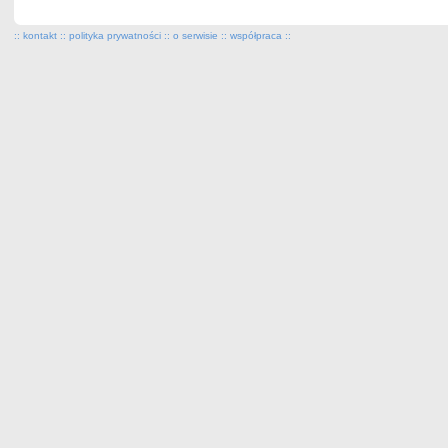
::
kontakt
::
polityka prywatności
::
o serwisie
::
współpraca
::