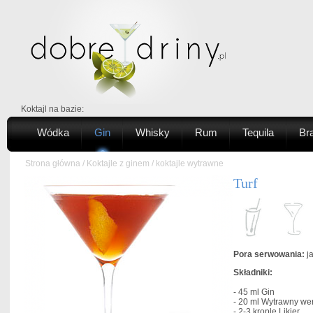
Koktajl na bazie:
Wódka
Gin
Whisky
Rum
Tequila
Br
Strona główna
/
Koktajle z ginem
/
koktajle wytrawne
Turf
Pora serwowania:
ja
Składniki:
- 45 ml
Gin
- 20 ml
Wytrawny we
- 2-3 krople
Likier