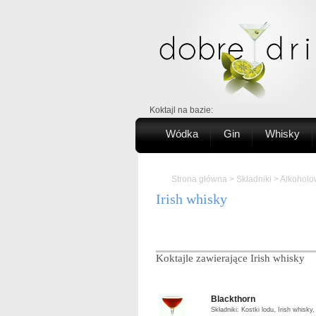
Koktajl na bazie:
Wódka
Gin
Whisky
Strona główna
>
Składniki
>
Alkohol
Irish whisky
Koktajle zawierające Irish whisky
Blackthorn
Składniki: Kostki lodu, Irish whisk