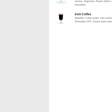
wermut, Angostura, Pasek skórki z 
Anyżówka
Irish Coffee
Składniki: Cukier puder, Irish whisk
Śmietanka UHT, Gorąca kawa espr