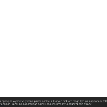
a zgodę na wykorzystywanie plików cookie, z których niektóre mogą być już zapisane w fold
 cookies. Jeżeli nie akceptujesz polityki cookies prosimy o opuszczenie strony.
raca
::