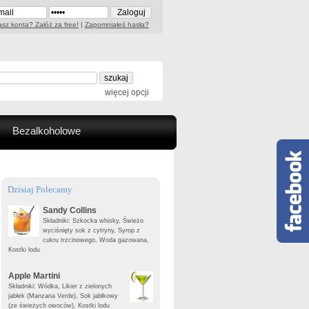
sz konta? Załóż za free!
|
Zapomniałeś hasła?
więcej opcji
Bezalkoholowe
Dzisiaj Polecamy
Sandy Collins
Składniki: Szkocka whisky, Świeżo
wyciśnięty sok z cytryny, Syrop z
cukru trzcinowego, Woda gazowana,
Kostki lodu
Apple Martini
Składniki: Wódka, Likier z zielonych
jabłek (Manzana Verde), Sok jabłkowy
(ze świeżych owoców), Kostki lodu