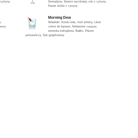
cytryny,
Grenadyna, Świeżo wyciśnięty sok z cytryny,
Pasek skórki z cytryny
Morning Dew
y,
Składniki: Kostki lodu, Irish whisky, Likier
esso
crème de banane, Niebieskie curaçao,
wisienka koktajlowa, Białko, Plaster
pomarańczy, Sok grejpfrutowy