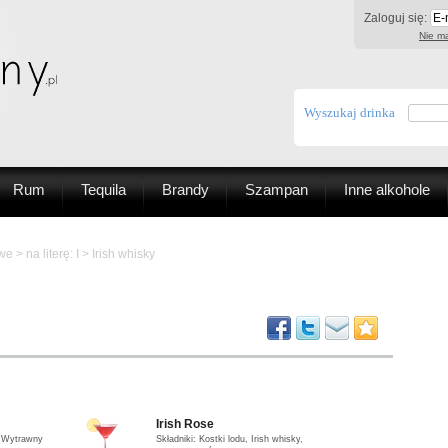
Zaloguj się:
Nie ma
Wyszukaj drinka
Rum
Tequila
Brandy
Szampan
Inne alkohole
owe
>
na literę: I
> Irish whisky
Irish Rose
y, Wytrawny
Składniki: Kostki lodu, Irish whisky,