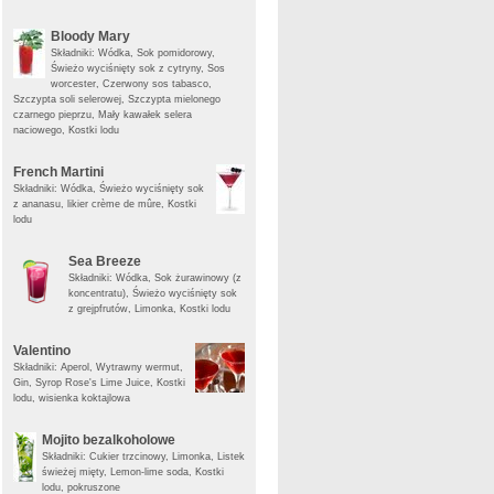
Bloody Mary
Składniki: Wódka, Sok pomidorowy,
Świeżo wyciśnięty sok z cytryny, Sos
worcester, Czerwony sos tabasco,
Szczypta soli selerowej, Szczypta mielonego
czarnego pieprzu, Mały kawałek selera
naciowego, Kostki lodu
French Martini
Składniki: Wódka, Świeżo wyciśnięty sok
z ananasu, likier crème de mûre, Kostki
lodu
Sea Breeze
Składniki: Wódka, Sok żurawinowy (z
koncentratu), Świeżo wyciśnięty sok
z grejpfrutów, Limonka, Kostki lodu
Valentino
Składniki: Aperol, Wytrawny wermut,
Gin, Syrop Rose's Lime Juice, Kostki
lodu, wisienka koktajlowa
Mojito bezalkoholowe
Składniki: Cukier trzcinowy, Limonka, Listek
świeżej mięty, Lemon-lime soda, Kostki
lodu, pokruszone