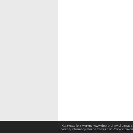
Korzystanie z witryny www.dobre-driny.pl oznacz
Więcej informacji można znaleźć w Polityce plików
::
kontakt
::
polityka prywatności
::
o serwisie
::
współp