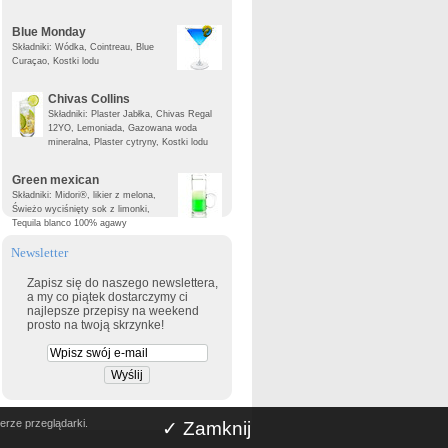
Blue Monday
Składniki: Wódka, Cointreau, Blue
Curaçao, Kostki lodu
Chivas Collins
Składniki: Plaster Jabłka, Chivas Regal
12YO, Lemoniada, Gazowana woda
mineralna, Plaster cytryny, Kostki lodu
Green mexican
Składniki: Midori®, likier z melona,
Świeżo wyciśnięty sok z limonki,
Tequila blanco 100% agawy
Newsletter
Zapisz się do naszego newslettera,
a my co piątek dostarczymy ci
najlepsze przepisy na weekend
prosto na twoją skrzynke!
erze przeglądarki.
✓ Zamknij