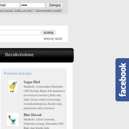
sz konta? Załóż za free!
|
Zapomniałeś hasła?
więcej opcji
Bezalkoholowe
Podobne koktajle
Sugar Bird
Składniki: świeża mięta, Śmietanka
UHT, Koniak, Banan, Sok ananasowy
(ze świeżych owoców), Biały rum,
Jajko, Syrop z cukru trzcinowego,
wisienka koktajlowa, Kostki lodu,
pokruszone, Sok cytrynowy
Blue Hawaii
Składniki: Likier Cointreau,
Niebieskie curaçao, Śmietanka UHT,
Biały rum, Kostki lodu