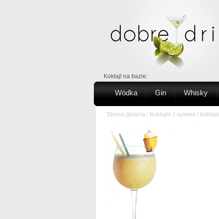
Koktajl na bazie:
Wódka
Gin
Whisky
Strona główna
/
Koktajle z rumem
/
koktaj