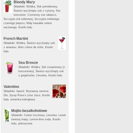
Bloody Mary
Składniki: Wódka, Sok pomidorowy,
Świeżo wyciśnięty sok z cytryny, Sos
worcester, Czerwony sos tabasco,
Szczypta soli selerowej, Szczypta mielonego
czarnego pieprzu, Mały kawałek selera
naciowego, Kostki lodu
French Martini
Składniki: Wódka, Świeżo wyciśnięty sok
z ananasu, likier crème de mûre, Kostki
lodu
Sea Breeze
Składniki: Wódka, Sok żurawinowy (z
koncentratu), Świeżo wyciśnięty sok
z grejpfrutów, Limonka, Kostki lodu
Valentino
Składniki: Aperol, Wytrawny wermut,
Gin, Syrop Rose's Lime Juice, Kostki
lodu, wisienka koktajlowa
Mojito bezalkoholowe
Składniki: Cukier trzcinowy, Limonka, Listek
świeżej mięty, Lemon-lime soda, Kostki
lodu, pokruszone