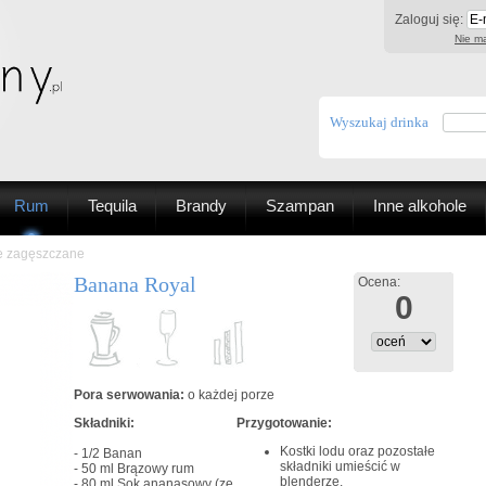
Zaloguj się:
Nie ma
Wyszukaj drinka
Rum
Tequila
Brandy
Szampan
Inne alkohole
le zagęszczane
Banana Royal
Ocena:
0
Pora serwowania:
o każdej porze
Składniki:
Przygotowanie:
Kostki lodu oraz pozostałe
- 1/2
Banan
składniki umieścić w
- 50 ml
Brązowy rum
blenderze.
- 80 ml
Sok ananasowy (ze