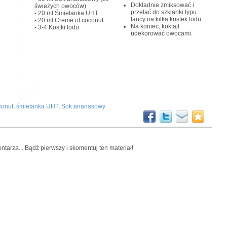
Dokładnie zmiksować i
świeżych owoców)
przelać do szklanki typu
- 20 ml
Śmietanka UHT
fancy na kilka kostek lodu.
- 20 ml
Creme of coconut
Na koniec, koktajl
- 3-4
Kostki lodu
udekorować owocami.
conut
,
śmietanka UHT
,
Sok ananasowy
ntarza... Bądż pierwszy i skomentuj ten materiał!