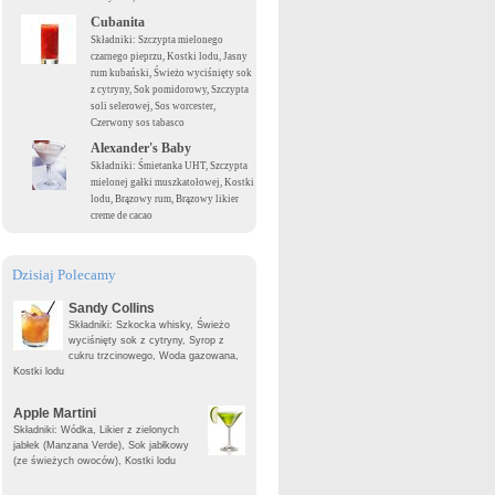
Cubanita
Składniki: Szczypta mielonego
czarnego pieprzu, Kostki lodu, Jasny
rum kubański, Świeżo wyciśnięty sok
z cytryny, Sok pomidorowy, Szczypta
soli selerowej, Sos worcester,
Czerwony sos tabasco
Alexander's Baby
Składniki: Śmietanka UHT, Szczypta
mielonej gałki muszkatołowej, Kostki
lodu, Brązowy rum, Brązowy likier
creme de cacao
Dzisiaj Polecamy
Sandy Collins
Składniki: Szkocka whisky, Świeżo
wyciśnięty sok z cytryny, Syrop z
cukru trzcinowego, Woda gazowana,
Kostki lodu
Apple Martini
Składniki: Wódka, Likier z zielonych
jabłek (Manzana Verde), Sok jabłkowy
(ze świeżych owoców), Kostki lodu