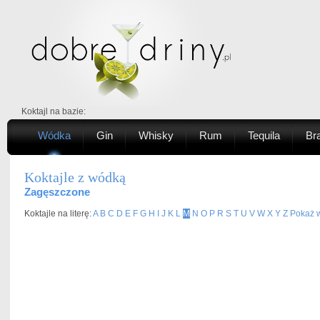
Koktajl na bazie:
Wódka
Gin
Whisky
Rum
Tequila
Br
Koktajle z wódką
Zagęszczone
Koktajle na literę:
A
B
C
D
E
F
G
H
I
J
K
L
M
N
O
P
R
S
T
U
V
W
X
Y
Z
Pokaż w