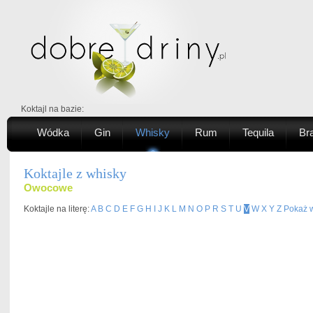
Koktajl na bazie:
Wódka
Gin
Whisky
Rum
Tequila
Br
Koktajle z whisky
Owocowe
Koktajle na literę:
A
B
C
D
E
F
G
H
I
J
K
L
M
N
O
P
R
S
T
U
V
W
X
Y
Z
Pokaż w