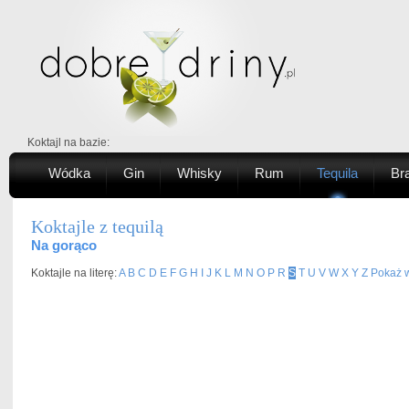
Koktajl na bazie:
Wódka
Gin
Whisky
Rum
Tequila
Br
Koktajle z tequilą
Na gorąco
Koktajle na literę:
A
B
C
D
E
F
G
H
I
J
K
L
M
N
O
P
R
S
T
U
V
W
X
Y
Z
Pokaż w