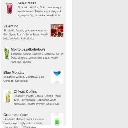
Sea Breeze
Składniki: Wódka, Sok żurawinowy (z
koncentratu), Świeżo wyciśnięty sok
z grejpfrutów, Limonka, Kostki lodu
Valentino
Składniki: Aperol, Wytrawny wermut,
Gin, Syrop Rose's Lime Juice, Kostki
lodu, wisienka koktajlowa
Mojito bezalkoholowe
Składniki: Cukier trzcinowy, Limonka, Listek
świeżej mięty, Lemon-lime soda, Kostki
lodu, pokruszone
Blue Monday
Składniki: Wódka, Cointreau, Blue
Curaçao, Kostki lodu
Chivas Collins
Składniki: Plaster Jabłka, Chivas Regal
12YO, Lemoniada, Gazowana woda
mineralna, Plaster cytryny, Kostki lodu
Green mexican
Składniki: Midori®, likier z melona,
Świeżo wyciśnięty sok z limonki,
Tequila blanco 100% agawy