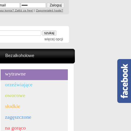
sz konta? Załóż za free!
|
Zapomniałeś hasła?
więcej opcji
Bezalkoholowe
wytrawne
orzeźwiające
owocowe
słodkie
zagęszczone
na gorąco