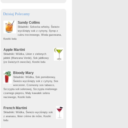
Dzisiaj Polecamy
Sandy Collins
Składniki: Szkocka whisky, Świeżo
wyciśnięty sok z cytryny, Syrop z
cukru trzcinowego, Woda gazowana,
Kostki lodu
Apple Martini
Składniki: Wódka, Likier z zielonych
jabłek (Manzana Verde), Sok jabłkowy
(ze świeżych owoców), Kostki lodu
Bloody Mary
Składniki: Wódka, Sok pomidorowy,
Świeżo wyciśnięty sok z cytryny, Sos
worcester, Czerwony sos tabasco,
Szczypta soli selerowej, Szczypta mielonego
czarnego pieprzu, Mały kawałek selera
naciowego, Kostki lodu
French Martini
Składniki: Wódka, Świeżo wyciśnięty sok
z ananasu, likier crème de mûre, Kostki
lodu