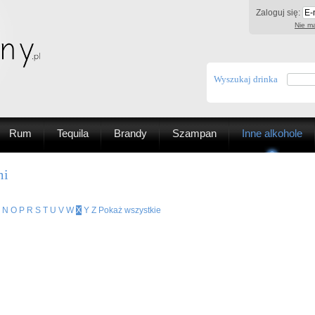
Zaloguj się:
Nie ma
Wyszukaj drinka
Rum
Tequila
Brandy
Szampan
Inne alkohole
mi
N
O
P
R
S
T
U
V
W
X
Y
Z
Pokaż wszystkie