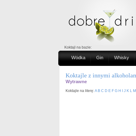
Koktajl na bazie:
Wódka
Gin
Whisky
Koktajle z innymi alkohola
Wytrawne
Koktajle na literę:
A
B
C
D
E
F
G
H
I
J
K
L
M