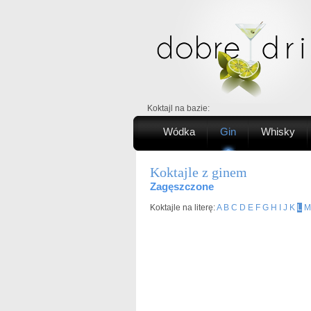
Koktajl na bazie:
Wódka
Gin
Whisky
Koktajle z ginem
Zagęszczone
Koktajle na literę:
A
B
C
D
E
F
G
H
I
J
K
L
M