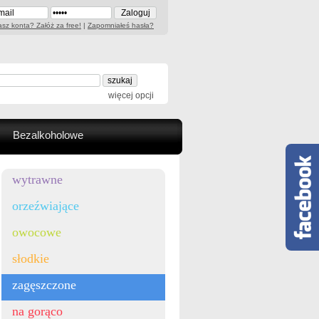
sz konta? Załóż za free!
|
Zapomniałeś hasła?
więcej opcji
Bezalkoholowe
wytrawne
orzeźwiające
owocowe
słodkie
zagęszczone
na gorąco