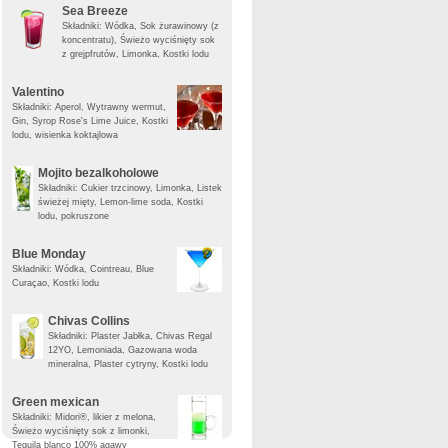
Sea Breeze
Składniki: Wódka, Sok żurawinowy (z
koncentratu), Świeżo wyciśnięty sok
z grejpfrutów, Limonka, Kostki lodu
Valentino
Składniki: Aperol, Wytrawny wermut,
Gin, Syrop Rose's Lime Juice, Kostki
lodu, wisienka koktajlowa
Mojito bezalkoholowe
Składniki: Cukier trzcinowy, Limonka, Listek
świeżej mięty, Lemon-lime soda, Kostki
lodu, pokruszone
Blue Monday
Składniki: Wódka, Cointreau, Blue
Curaçao, Kostki lodu
Chivas Collins
Składniki: Plaster Jabłka, Chivas Regal
12YO, Lemoniada, Gazowana woda
mineralna, Plaster cytryny, Kostki lodu
Green mexican
Składniki: Midori®, likier z melona,
Świeżo wyciśnięty sok z limonki,
Tequila blanco 100% agawy