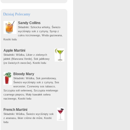
Dzisiaj Polecamy
Sandy Collins
Składniki: Szkocka whisky, Świeżo
wyciśnięty sok z cytryny, Syrop z
cukru trzcinowego, Woda gazowana,
Kostki lodu
Apple Martini
Składniki: Wódka, Likier z zielonych
jabłek (Manzana Verde), Sok jabłkowy
(ze świeżych owoców), Kostki lodu
Bloody Mary
Składniki: Wódka, Sok pomidorowy,
Świeżo wyciśnięty sok z cytryny, Sos
worcester, Czerwony sos tabasco,
Szczypta soli selerowej, Szczypta mielonego
czarnego pieprzu, Mały kawałek selera
naciowego, Kostki lodu
French Martini
Składniki: Wódka, Świeżo wyciśnięty sok
z ananasu, likier crème de mûre, Kostki
lodu