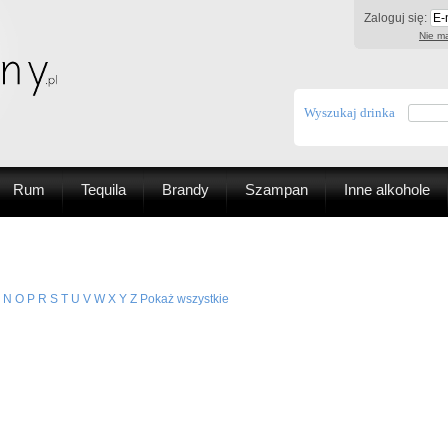
Zaloguj się:
Nie ma
Wyszukaj drinka
Rum
Tequila
Brandy
Szampan
Inne alkohole
N
O
P
R
S
T
U
V
W
X
Y
Z
Pokaż wszystkie