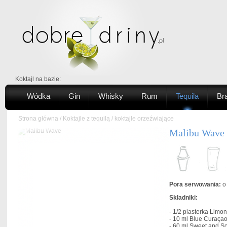
Koktajl na bazie:
Wódka
Gin
Whisky
Rum
Tequila
Br
Strona główna
/
Koktajle z tequilą
/
koktajle orzeźwiające
Malibu Wave
Pora serwowania:
o 
Składniki:
- 1/2 plasterka
Limon
- 10 ml
Blue Curaça
- 60 ml
Sweet and So