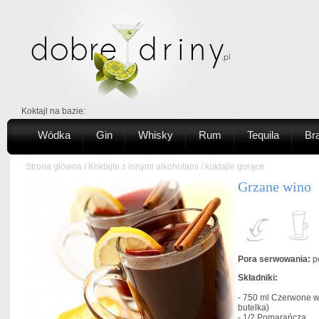
Koktajl na bazie:
Wódka
Gin
Whisky
Rum
Tequila
Br
Strona główna
/
Koktajle z innymi alkoholami
/
koktajle gorące
Grzane wino
Pora serwowania:
po
Składniki:
- 750 ml
Czerwone w
butelka)
- 1/2
Pomarańcza