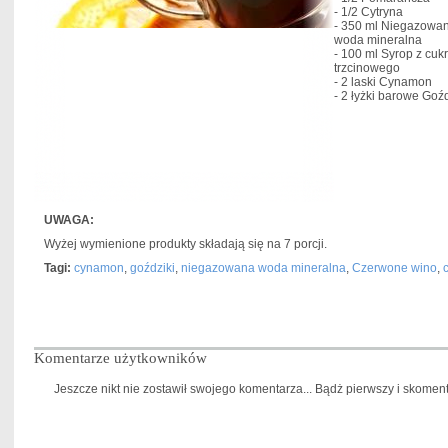
- 1/2
Cytryna
- 350 ml
Niegazowa
woda mineralna
- 100 ml
Syrop z cuk
trzcinowego
- 2 laski
Cynamon
- 2 łyżki barowe
Goźd
UWAGA:
Wyżej wymienione produkty składają się na 7 porcji.
Tagi:
cynamon
,
goździki
,
niegazowana woda mineralna
,
Czerwone wino
,
Komentarze użytkowników
Jeszcze nikt nie zostawił swojego komentarza... Bądż pierwszy i skomentu