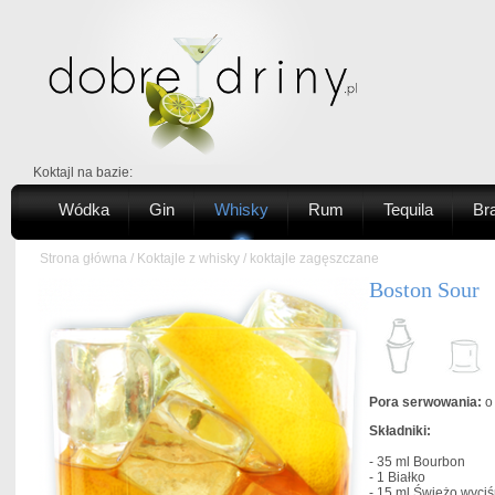
Koktajl na bazie:
Wódka
Gin
Whisky
Rum
Tequila
Br
Strona główna
/
Koktajle z whisky
/
koktajle zagęszczane
Boston Sour
Pora serwowania:
o 
Składniki:
- 35 ml
Bourbon
- 1
Białko
- 15 ml
Świeżo wyciś